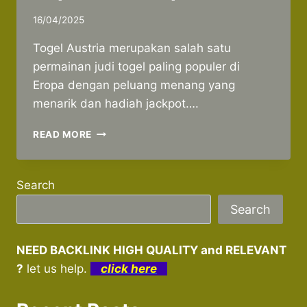
16/04/2025
Togel Austria merupakan salah satu
permainan judi togel paling populer di
Eropa dengan peluang menang yang
menarik dan hadiah jackpot….
TIPS
READ MORE
AMPUH
MENANG
TOGEL
Search
AUSTRIA
DAN
Search
DAPATKAN
JACKPOT
BESAR
NEED BACKLINK HIGH QUALITY and RELEVANT
?
let us help.
click here