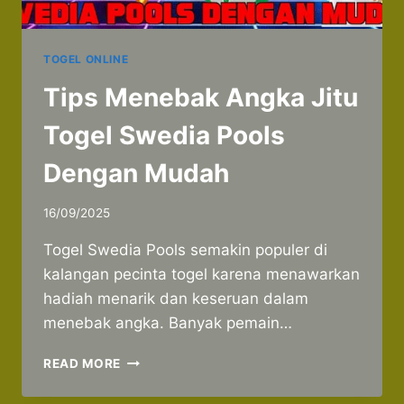
TOGEL ONLINE
Tips Menebak Angka Jitu
Togel Swedia Pools
Dengan Mudah
16/09/2025
Togel Swedia Pools semakin populer di
kalangan pecinta togel karena menawarkan
hadiah menarik dan keseruan dalam
menebak angka. Banyak pemain…
TIPS
READ MORE
MENEBAK
ANGKA