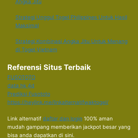
Angka Jitu
Strategi Unggul Togel Philippines Untuk Hasil
Maksimal
Strategi Kombinasi Angka Jitu Untuk Menang
di Togel Vietnam
Referensi Situs Terbaik
FUSOTOTO
data hk 4d
Prediksi Fusototo
https://heylink.me/linkalternatifwaktogel/
Link alternatif
daftar dan login
100% aman
mudah gampang memberikan jackpot besar yang
bisa anda dapatkan di sini.