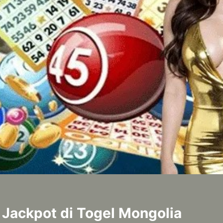
u Jackpot di Togel Mongolia