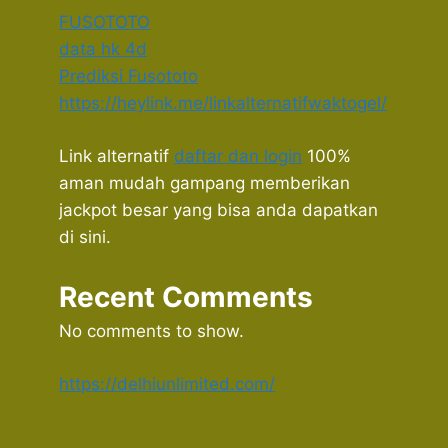
FUSOTOTO
data hk 4d
Prediksi Fusototo
https://heylink.me/linkalternatifwaktogel/
Link alternatif
daftar dan login
100%
aman mudah gampang memberikan
jackpot besar yang bisa anda dapatkan
di sini.
Recent Comments
No comments to show.
https://delhiunlimited.com/