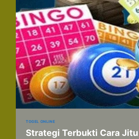
TOGEL ONLINE
Strategi Terbukti Cara Jit