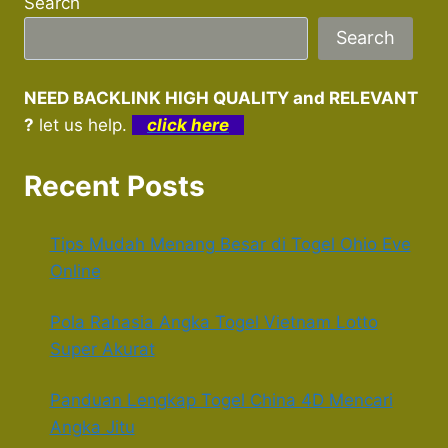
Search
MAIN
TOGEL
Search
MACAU
5D
NEED BACKLINK HIGH QUALITY and RELEVANT
?
let us help.
click here
Recent Posts
Tips Mudah Menang Besar di Togel Ohio Eve
Online
Pola Rahasia Angka Togel Vietnam Lotto
Super Akurat
Panduan Lengkap Togel China 4D Mencari
Angka Jitu