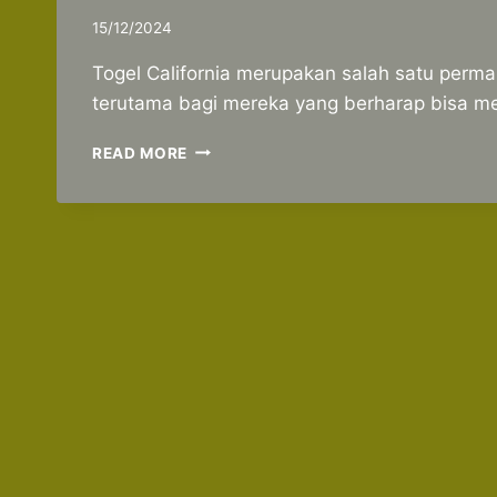
15/12/2024
Togel California merupakan salah satu perma
terutama bagi mereka yang berharap bisa m
TIPS
READ MORE
RAHASIA
BUAT
KAYA
DI
TOGEL
CALIFORNIA