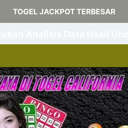
TOGEL JACKPOT TERBESAR
ukan Analisis Data Hasil Un