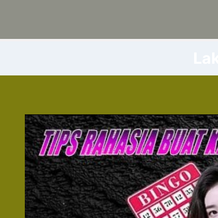
Skip
to
content
Lak