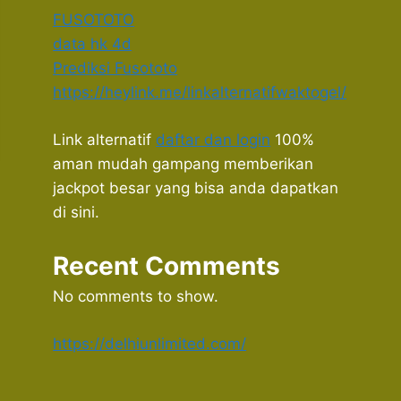
FUSOTOTO
data hk 4d
Prediksi Fusototo
https://heylink.me/linkalternatifwaktogel/
Link alternatif
daftar dan login
100%
aman mudah gampang memberikan
jackpot besar yang bisa anda dapatkan
di sini.
Recent Comments
No comments to show.
https://delhiunlimited.com/