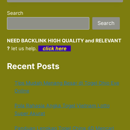
TOGEL
KOREA
Search
SELATAN
DEMI
Search
LANGKAH
UNTUK
PEMAIN
NEED BACKLINK HIGH QUALITY and RELEVANT
BARU
?
let us help.
click here
Recent Posts
Tips Mudah Menang Besar di Togel Ohio Eve
Online
Pola Rahasia Angka Togel Vietnam Lotto
Super Akurat
Panduan Lengkap Togel China 4D Mencari