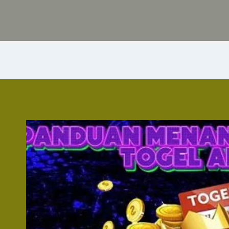
Skip
to
content