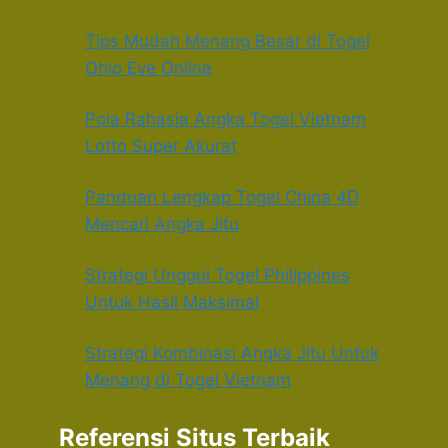
Tips Mudah Menang Besar di Togel
Ohio Eve Online
Pola Rahasia Angka Togel Vietnam
Lotto Super Akurat
Panduan Lengkap Togel China 4D
Mencari Angka Jitu
Strategi Unggul Togel Philippines
Untuk Hasil Maksimal
Strategi Kombinasi Angka Jitu Untuk
Menang di Togel Vietnam
Referensi Situs Terbaik