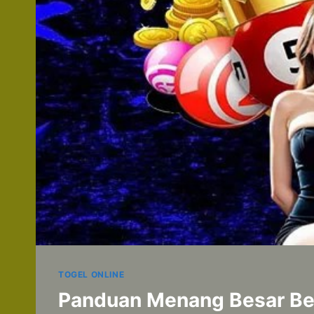
TOGEL ONLINE
Panduan Menang Besar Be