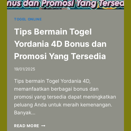
TOGEL ONLINE
Tips Bermain Togel
Yordania 4D Bonus dan
Promosi Yang Tersedia
19/01/2025
Tips bermain Togel Yordania 4D,
memanfaatkan berbagai bonus dan
promosi yang tersedia dapat meningkatkan
peluang Anda untuk meraih kemenangan.
Banyak…
TIPS
READ MORE
BERMAIN