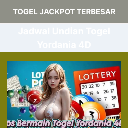
Skip
TOGEL JACKPOT TERBESAR
to
content
Jadwal Undian Togel
Yordania 4D