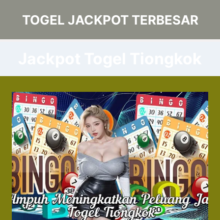
Skip
TOGEL JACKPOT TERBESAR
to
content
Jackpot Togel Tiongkok