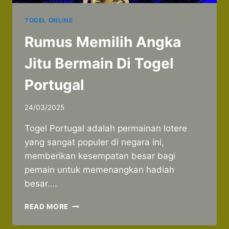
TOGEL ONLINE
Rumus Memilih Angka
Jitu Bermain Di Togel
Portugal
24/03/2025
Togel Portugal adalah permainan lotere
yang sangat populer di negara ini,
memberikan kesempatan besar bagi
pemain untuk memenangkan hadiah
besar….
RUMUS
READ MORE
MEMILIH
ANGKA