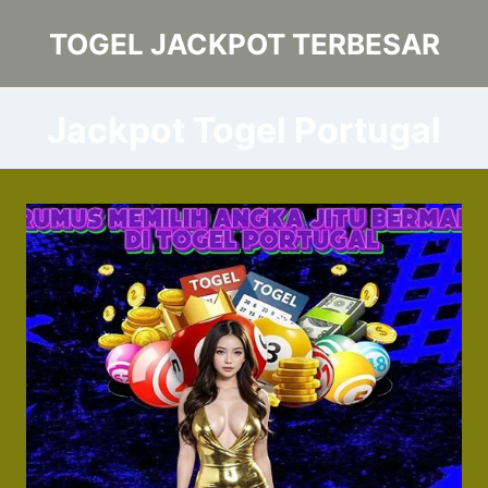
Skip
TOGEL JACKPOT TERBESAR
to
content
Jackpot Togel Portugal