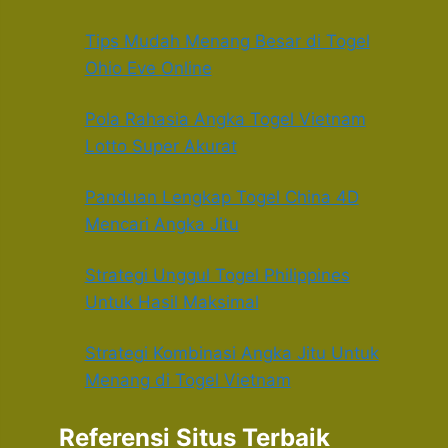
Tips Mudah Menang Besar di Togel
Ohio Eve Online
Pola Rahasia Angka Togel Vietnam
Lotto Super Akurat
Panduan Lengkap Togel China 4D
Mencari Angka Jitu
Strategi Unggul Togel Philippines
Untuk Hasil Maksimal
Strategi Kombinasi Angka Jitu Untuk
Menang di Togel Vietnam
Referensi Situs Terbaik