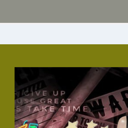
Skip
to
content