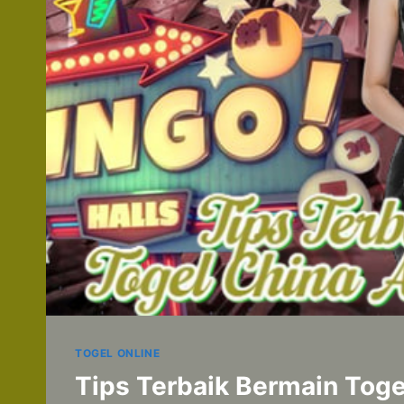
TOGEL ONLINE
Tips Terbaik Bermain Tog