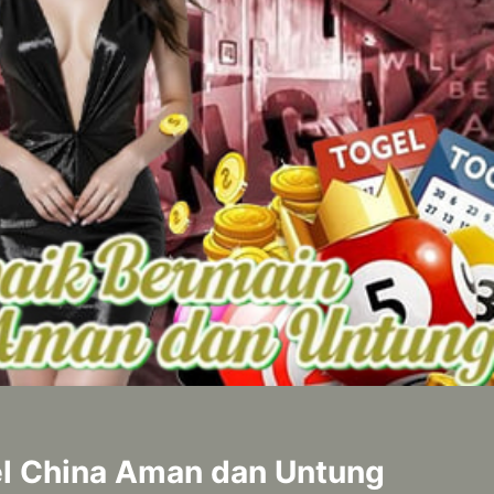
el China Aman dan Untung