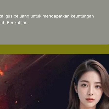
ekaligus peluang untuk mendapatkan keuntungan
at. Berikut ini…