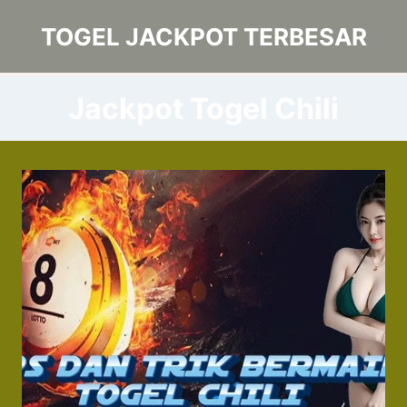
Skip
TOGEL JACKPOT TERBESAR
to
content
Jackpot Togel Chili