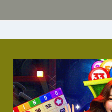
Skip
to
content