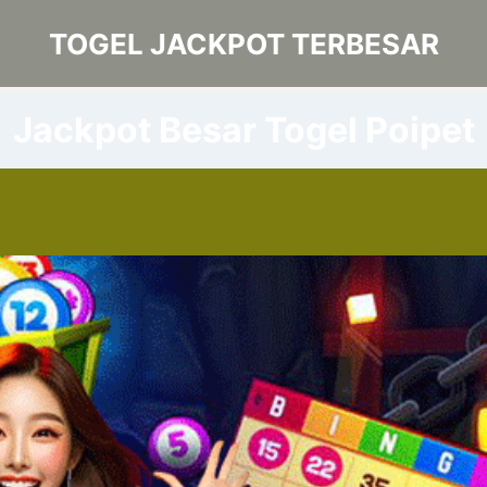
TOGEL JACKPOT TERBESAR
Jackpot Besar Togel Poipet