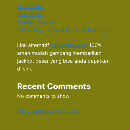
FUSOTOTO
data hk 4d
Prediksi Fusototo
https://heylink.me/linkalternatifwaktogel/
Link alternatif
daftar dan login
100%
aman mudah gampang memberikan
jackpot besar yang bisa anda dapatkan
di sini.
Recent Comments
No comments to show.
https://delhiunlimited.com/