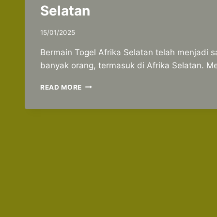
Selatan
15/01/2025
Bermain Togel Afrika Selatan telah menjadi s
banyak orang, termasuk di Afrika Selatan. 
STRATEGI
READ MORE
MENGELOLA
MODAL
DALAM
BERMAIN
TOGEL
AFRIKA
SELATAN