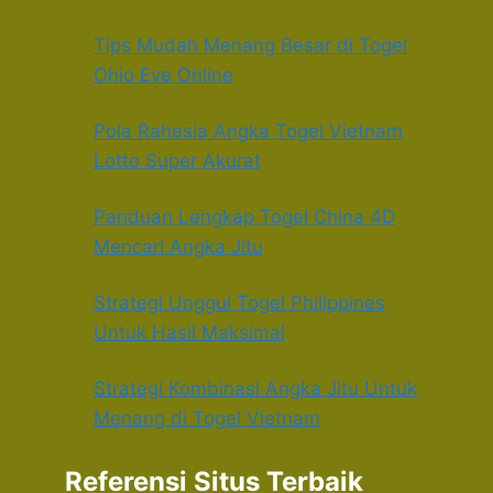
Tips Mudah Menang Besar di Togel
Ohio Eve Online
Pola Rahasia Angka Togel Vietnam
Lotto Super Akurat
Panduan Lengkap Togel China 4D
Mencari Angka Jitu
Strategi Unggul Togel Philippines
Untuk Hasil Maksimal
Strategi Kombinasi Angka Jitu Untuk
Menang di Togel Vietnam
Referensi Situs Terbaik