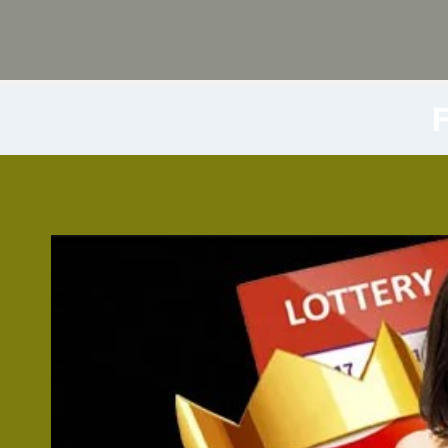
Skip
to
content