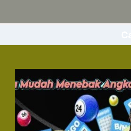
Skip
to
content
C