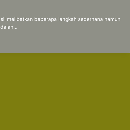
asil melibatkan beberapa langkah sederhana namun
 adalah…