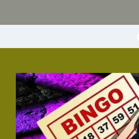
Skip
to
content