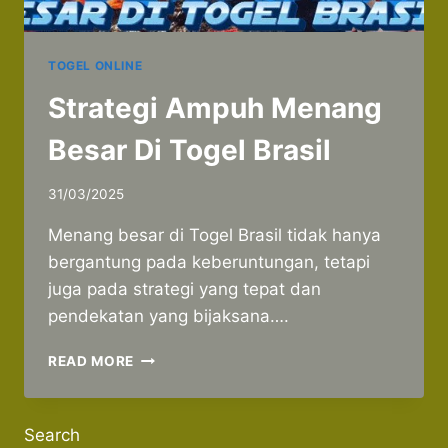
TOGEL ONLINE
Strategi Ampuh Menang
Besar Di Togel Brasil
31/03/2025
Menang besar di Togel Brasil tidak hanya
bergantung pada keberuntungan, tetapi
juga pada strategi yang tepat dan
pendekatan yang bijaksana….
STRATEGI
READ MORE
AMPUH
MENANG
BESAR
Search
DI