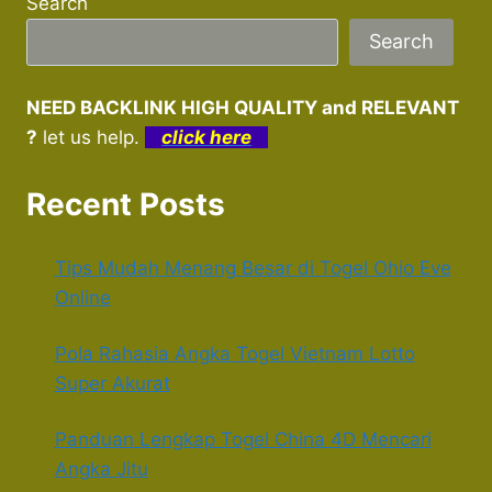
Search
MENANG
TOGEL
Search
FLORIDA
DENGAN
KONSISTEN
NEED BACKLINK HIGH QUALITY and RELEVANT
?
let us help.
click here
Recent Posts
Tips Mudah Menang Besar di Togel Ohio Eve
Online
Pola Rahasia Angka Togel Vietnam Lotto
Super Akurat
Panduan Lengkap Togel China 4D Mencari
Angka Jitu