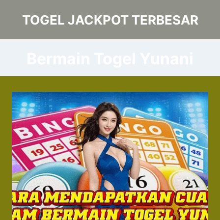
Skip
TOGEL JACKPOT TERBESAR
to
content
Bermain Togel Yunani