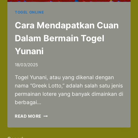
TOGEL ONLINE
Cara Mendapatkan Cuan
Dalam Bermain Togel
Yunani
18/03/2025
Togel Yunani, atau yang dikenal dengan
nama “Greek Lotto,” adalah salah satu jenis
permainan lotere yang banyak dimainkan di
berbagai…
CARA
READ MORE
MENDAPATKAN
CUAN
DALAM