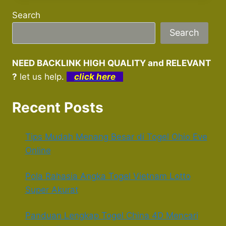
JITU
Search
DALAM
BERMAIN
Search
TOGEL
TAKARAKUJI
NEED BACKLINK HIGH QUALITY and RELEVANT
?
let us help.
click here
Recent Posts
Tips Mudah Menang Besar di Togel Ohio Eve
Online
Pola Rahasia Angka Togel Vietnam Lotto
Super Akurat
Panduan Lengkap Togel China 4D Mencari