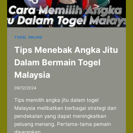
TOGEL ONLINE
Tips Menebak Angka Jitu
Dalam Bermain Togel
Malaysia
09/12/2024
Tips memilih angka jitu dalam togel
Malaysia melibatkan berbagai strategi dan
pendekatan yang dapat meningkatkan
peluang menang. Pertama-tama pemain
disarankan…