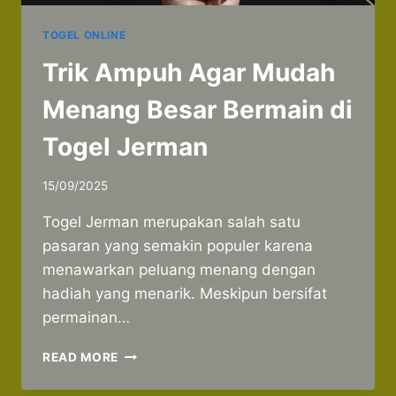
TOGEL ONLINE
Trik Ampuh Agar Mudah
Menang Besar Bermain di
Togel Jerman
15/09/2025
Togel Jerman merupakan salah satu
pasaran yang semakin populer karena
menawarkan peluang menang dengan
hadiah yang menarik. Meskipun bersifat
permainan…
TRIK
READ MORE
AMPUH
AGAR