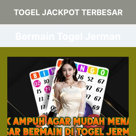
Skip
TOGEL JACKPOT TERBESAR
to
content
Bermain Togel Jerman