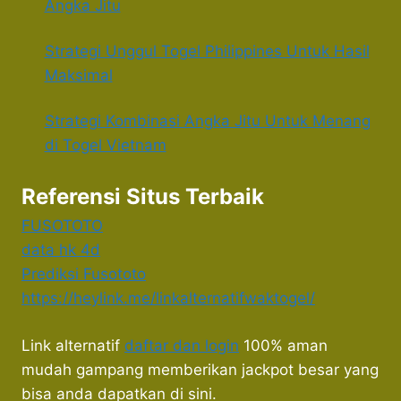
Angka Jitu
Strategi Unggul Togel Philippines Untuk Hasil
Maksimal
Strategi Kombinasi Angka Jitu Untuk Menang
di Togel Vietnam
Referensi Situs Terbaik
FUSOTOTO
data hk 4d
Prediksi Fusototo
https://heylink.me/linkalternatifwaktogel/
Link alternatif
daftar dan login
100% aman
mudah gampang memberikan jackpot besar yang
bisa anda dapatkan di sini.