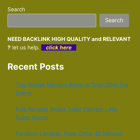
MUDAH
Search
MENANG
BESAR
Search
BERMAIN
DI
TOGEL
NEED BACKLINK HIGH QUALITY and RELEVANT
JERMAN
?
let us help.
click here
Recent Posts
Tips Mudah Menang Besar di Togel Ohio Eve
Online
Pola Rahasia Angka Togel Vietnam Lotto
Super Akurat
Panduan Lengkap Togel China 4D Mencari