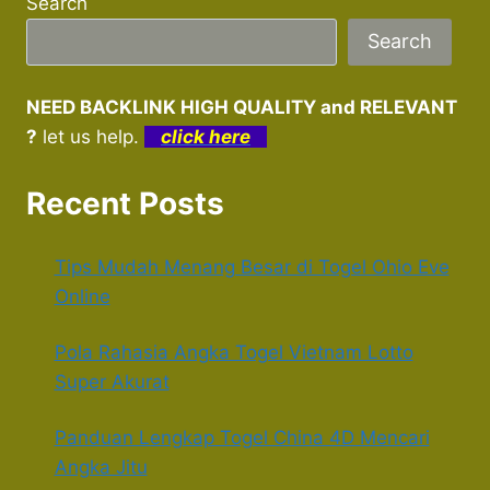
Search
ANGKA
DI
Search
TOGEL
FIJI
NEED BACKLINK HIGH QUALITY and RELEVANT
?
let us help.
click here
Recent Posts
Tips Mudah Menang Besar di Togel Ohio Eve
Online
Pola Rahasia Angka Togel Vietnam Lotto
Super Akurat
Panduan Lengkap Togel China 4D Mencari
Angka Jitu