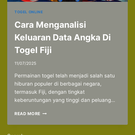
TOGEL ONLINE
Cara Menganalisi
Keluaran Data Angka Di
Togel Fiji
11/07/2025
Permainan togel telah menjadi salah satu
hiburan populer di berbagai negara,
termasuk Fiji, dengan tingkat
keberuntungan yang tinggi dan peluang…
CARA
READ MORE
MENGANALISI
KELUARAN
DATA