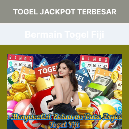
Skip
TOGEL JACKPOT TERBESAR
to
content
Bermain Togel Fiji