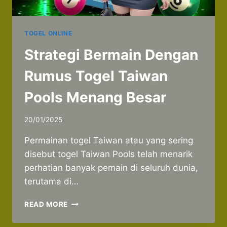
TOGEL ONLINE
Strategi Bermain Dengan
Rumus Togel Taiwan
Pools Menang Besar
20/01/2025
Permainan togel Taiwan atau yang sering
disebut togel Taiwan Pools telah menarik
perhatian banyak pemain di seluruh dunia,
terutama di…
STRATEGI
READ MORE
BERMAIN
DENGAN