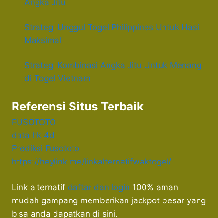
Angka Jitu
Strategi Unggul Togel Philippines Untuk Hasil
Maksimal
Strategi Kombinasi Angka Jitu Untuk Menang
di Togel Vietnam
Referensi Situs Terbaik
FUSOTOTO
data hk 4d
Prediksi Fusototo
https://heylink.me/linkalternatifwaktogel/
Link alternatif
daftar dan login
100% aman
mudah gampang memberikan jackpot besar yang
bisa anda dapatkan di sini.