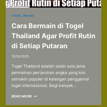
TOGEL ONLINE
Cara Bermain di Togel
Thailand Agar Profit Rutin
di Setiap Putaran
15/10/2025
Togel Thailand adalah salah satu jenis
permainan pertaruhan angka yang kini
semakin populer di kalangan penggemar
togel internasional. Bagi banyak…
CARA
READ MORE
BERMAIN
DI