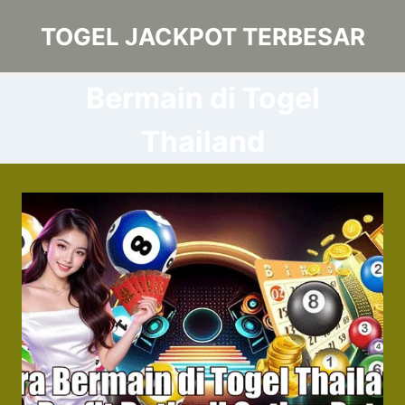
Skip
TOGEL JACKPOT TERBESAR
to
content
Bermain di Togel
Thailand