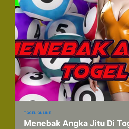
TOGEL ONLINE
Menebak Angka Jitu Di To