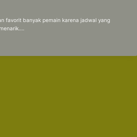
han favorit banyak pemain karena jadwal yang
 menarik….