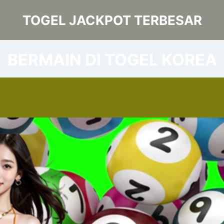
TOGEL JACKPOT TERBESAR
BERMAIN DI TOGEL KOREA