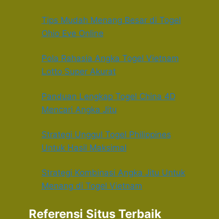
Tips Mudah Menang Besar di Togel
Ohio Eve Online
Pola Rahasia Angka Togel Vietnam
Lotto Super Akurat
Panduan Lengkap Togel China 4D
Mencari Angka Jitu
Strategi Unggul Togel Philippines
Untuk Hasil Maksimal
Strategi Kombinasi Angka Jitu Untuk
Menang di Togel Vietnam
Referensi Situs Terbaik