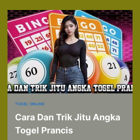
BESAR
DI
TOGEL
KOLOMBIA
TOGEL ONLINE
Cara Dan Trik Jitu Angka
Togel Prancis