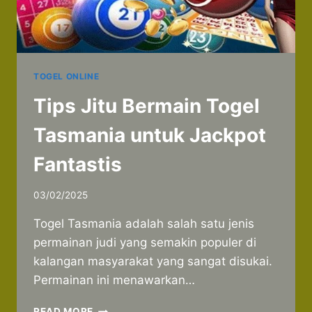
TOGEL ONLINE
Tips Jitu Bermain Togel
Tasmania untuk Jackpot
Fantastis
03/02/2025
Togel Tasmania adalah salah satu jenis
permainan judi yang semakin populer di
kalangan masyarakat yang sangat disukai.
Permainan ini menawarkan…
TIPS
READ MORE