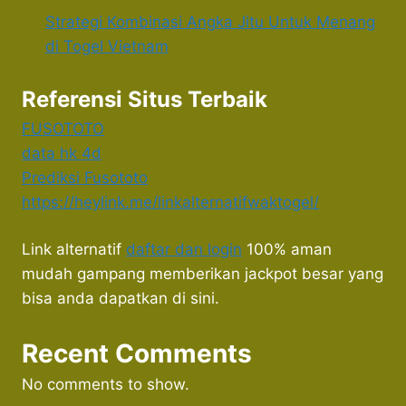
Strategi Kombinasi Angka Jitu Untuk Menang
di Togel Vietnam
Referensi Situs Terbaik
FUSOTOTO
data hk 4d
Prediksi Fusototo
https://heylink.me/linkalternatifwaktogel/
Link alternatif
daftar dan login
100% aman
mudah gampang memberikan jackpot besar yang
bisa anda dapatkan di sini.
Recent Comments
No comments to show.