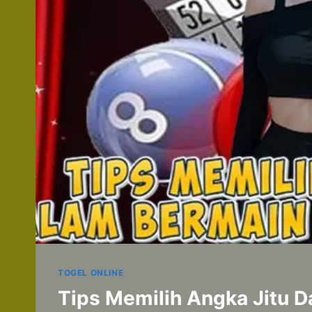
TOGEL ONLINE
Tips Memilih Angka Jitu 