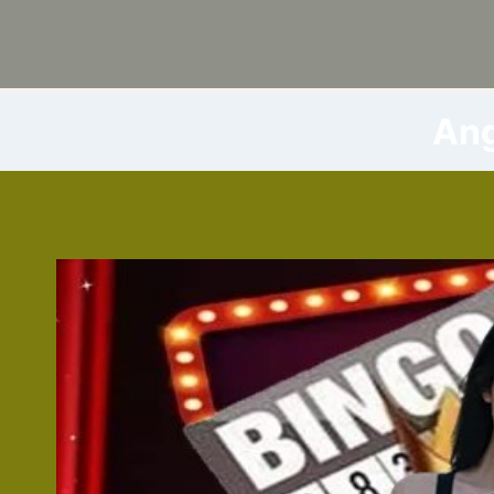
Skip
to
content
Ang