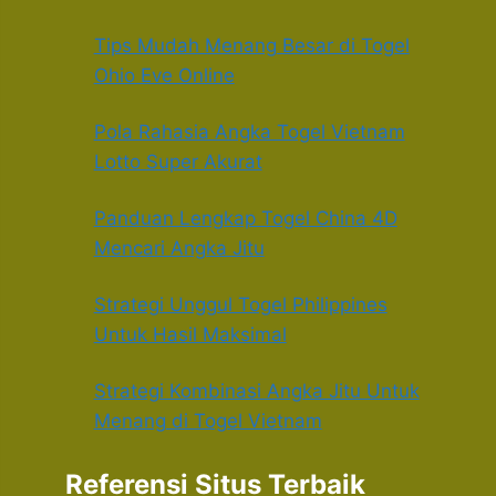
Tips Mudah Menang Besar di Togel
Ohio Eve Online
Pola Rahasia Angka Togel Vietnam
Lotto Super Akurat
Panduan Lengkap Togel China 4D
Mencari Angka Jitu
Strategi Unggul Togel Philippines
Untuk Hasil Maksimal
Strategi Kombinasi Angka Jitu Untuk
Menang di Togel Vietnam
Referensi Situs Terbaik