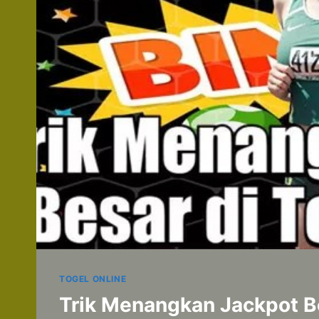
TOGEL ONLINE
Trik Menangkan Jackpot Bes