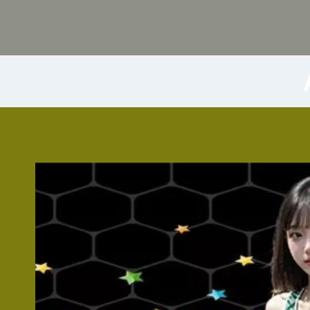
Skip
to
content