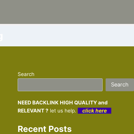
g
Search
Search
NEED BACKLINK HIGH QUALITY and
RELEVANT ?
let us help.
click here
Recent Posts