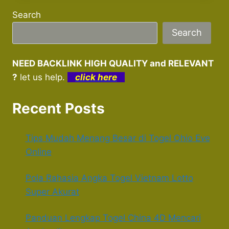
ONLINE
Search
MELALUI
HANDPHONE
Search
NEED BACKLINK HIGH QUALITY and RELEVANT
?
let us help.
click here
Recent Posts
Tips Mudah Menang Besar di Togel Ohio Eve
Online
Pola Rahasia Angka Togel Vietnam Lotto
Super Akurat
Panduan Lengkap Togel China 4D Mencari