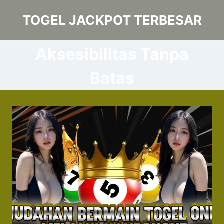
Skip
TOGEL JACKPOT TERBESAR
to
content
Aksesibilitas Tanpa
Batas