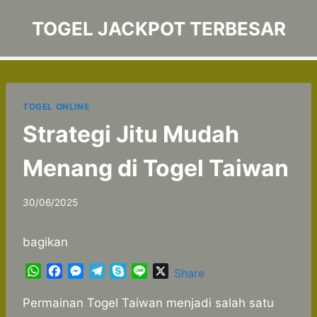
Skip
TOGEL JACKPOT TERBESAR
to
content
TOGEL ONLINE
Strategi Jitu Mudah
Menang di Togel Taiwan
30/06/2025
bagikan
W
F
M
T
S
L
X
Share
h
a
e
e
k
i
a
c
s
l
y
n
Permainan Togel Taiwan menjadi salah satu