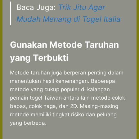
Baca Juga:
Trik Jitu Agar
Mudah Menang di Togel Italia
Gunakan Metode Taruhan
yang Terbukti
Metode taruhan juga berperan penting dalam
menentukan hasil kemenangan. Beberapa
metode yang cukup populer di kalangan
pemain togel Taiwan antara lain metode colok
bebas, colok naga, dan 2D. Masing-masing
metode memiliki tingkat risiko dan peluang
yang berbeda.