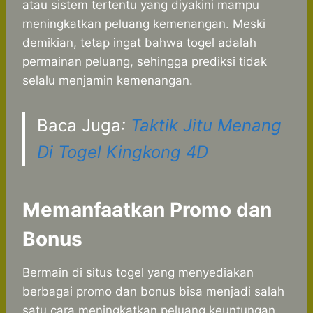
atau sistem tertentu yang diyakini mampu
meningkatkan peluang kemenangan. Meski
demikian, tetap ingat bahwa togel adalah
permainan peluang, sehingga prediksi tidak
selalu menjamin kemenangan.
Baca Juga
:
Taktik Jitu Menang
Di Togel Kingkong 4D
Memanfaatkan Promo dan
Bonus
Bermain di situs togel yang menyediakan
berbagai promo dan bonus bisa menjadi salah
satu cara meningkatkan peluang keuntungan.