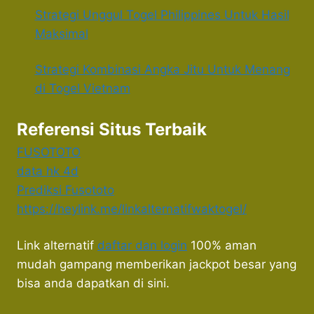
Strategi Unggul Togel Philippines Untuk Hasil
Maksimal
Strategi Kombinasi Angka Jitu Untuk Menang
di Togel Vietnam
Referensi Situs Terbaik
FUSOTOTO
data hk 4d
Prediksi Fusototo
https://heylink.me/linkalternatifwaktogel/
Link alternatif
daftar dan login
100% aman
mudah gampang memberikan jackpot besar yang
bisa anda dapatkan di sini.