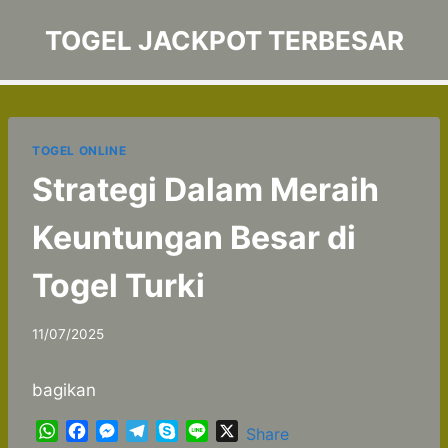
Skip
TOGEL JACKPOT TERBESAR
to
content
TOGEL ONLINE
Strategi Dalam Meraih
Keuntungan Besar di
Togel Turki
11/07/2025
bagikan
W
F
M
T
S
L
X
Share