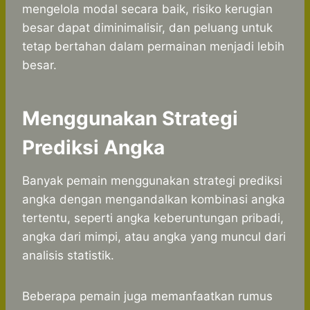
mengelola modal secara baik, risiko kerugian
besar dapat diminimalisir, dan peluang untuk
tetap bertahan dalam permainan menjadi lebih
besar.
Menggunakan Strategi
Prediksi Angka
Banyak pemain menggunakan strategi prediksi
angka dengan mengandalkan kombinasi angka
tertentu, seperti angka keberuntungan pribadi,
angka dari mimpi, atau angka yang muncul dari
analisis statistik.
Beberapa pemain juga memanfaatkan rumus