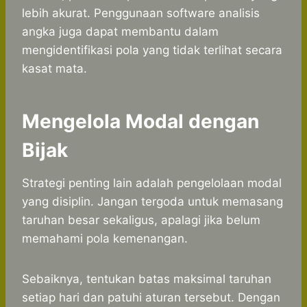
lebih akurat. Penggunaan software analisis
angka juga dapat membantu dalam
mengidentifikasi pola yang tidak terlihat secara
kasat mata.
Mengelola Modal dengan
Bijak
Strategi penting lain adalah pengelolaan modal
yang disiplin. Jangan tergoda untuk memasang
taruhan besar sekaligus, apalagi jika belum
memahami pola kemenangan.
Sebaiknya, tentukan batas maksimal taruhan
setiap hari dan patuhi aturan tersebut. Dengan