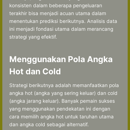
konsisten dalam beberapa pengeluaran
terakhir bisa menjadi acuan utama dalam
menentukan prediksi berikutnya. Analisis data
ini menjadi fondasi utama dalam merancang
strategi yang efektif.
Menggunakan Pola Angka
Hot dan Cold
Strategi berikutnya adalah memanfaatkan pola
angka hot (angka yang sering keluar) dan cold
(angka jarang keluar). Banyak pemain sukses
yang menggunakan pendekatan ini dengan
cara memilih angka hot untuk taruhan utama
dan angka cold sebagai alternatif.