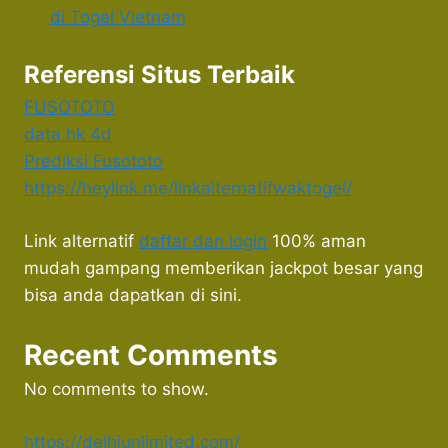
di Togel Vietnam
Referensi Situs Terbaik
FUSOTOTO
data hk 4d
Prediksi Fusototo
https://heylink.me/linkalternatifwaktogel/
Link alternatif
daftar dan login
100% aman
mudah gampang memberikan jackpot besar yang
bisa anda dapatkan di sini.
Recent Comments
No comments to show.
https://delhiunlimited.com/