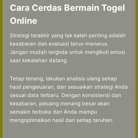
Cara Cerdas Bermain Togel
Online
Strategi terakhir yang tak kalah penting adalah
kesabaran dan evaluasi terus-menerus.
Jangan mudah tergoda untuk mengikuti emosi
saat kekalahan datang.
Tetap tenang, lakukan analisis ulang setiap
hasil pengeluaran, dan sesuaikan strategi Anda
sesuai data terbaru. Dengan konsistensi dan
kesabaran, peluang menang besar akan
semakin terbuka dan Anda mampu
mengoptimalkan hasil dari setiap taruhan.