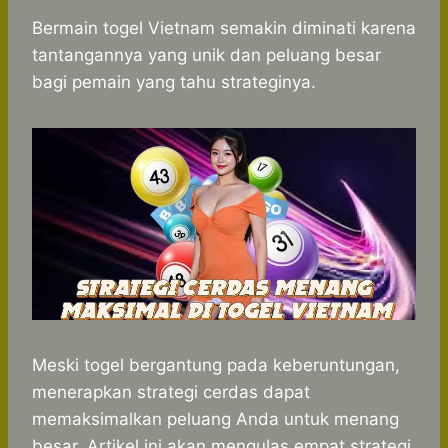
h
a
e
e
k
i
a
c
s
l
y
n
Bermain togel Vietnam semakin diminati karena
t
e
s
e
p
e
tantangannya yang unik dan peluang besar
s
b
e
g
e
bagi pemain yang tahu strateginya.
A
o
n
r
p
o
g
a
p
k
e
m
r
Meski togel bergantung pada keberuntungan,
menerapkan strategi cerdas dapat
memaksimalkan peluang Anda untuk menang
besar. Artikel ini akan mengulas empat strategi