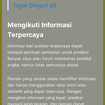
Togel Oregon 01
Mengikuti Informasi
Terpercaya
Informasi dari sumber terpercaya dapat
menjadi panduan tambahan untuk prediksi.
Banyak situs atau forum membahas prediksi
angka, namun tidak semuanya akurat.
Pemain yang cerdas selalu memfilter informasi
dan hanya menggunakan data resmi atau
statistik yang dapat dipercaya. Dengan
mengikuti informasi yang tepat, prediksi
menjadi lebih terarah, dan pemain dapat