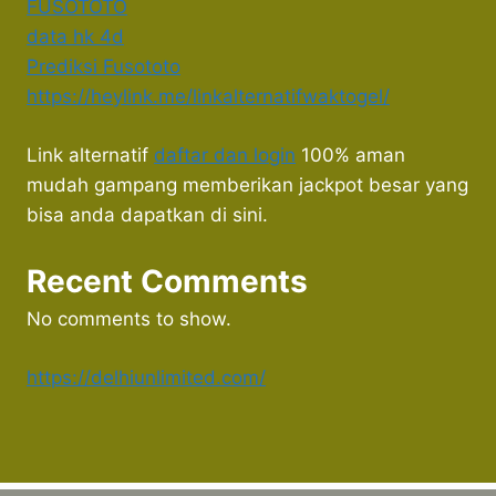
FUSOTOTO
data hk 4d
Prediksi Fusototo
https://heylink.me/linkalternatifwaktogel/
Link alternatif
daftar dan login
100% aman
mudah gampang memberikan jackpot besar yang
bisa anda dapatkan di sini.
Recent Comments
No comments to show.
https://delhiunlimited.com/