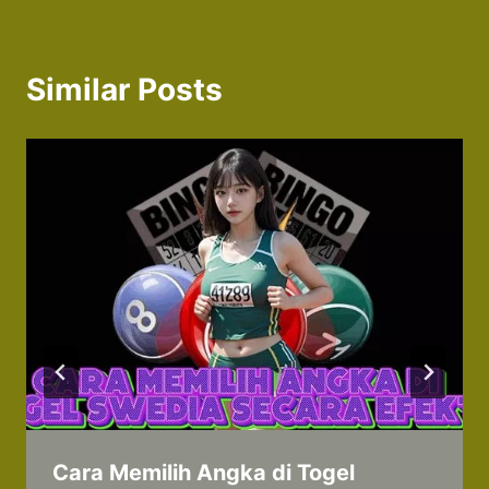
Similar Posts
Cara Memilih Angka di Togel