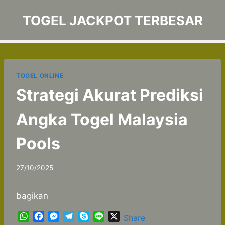
Skip
TOGEL JACKPOT TERBESAR
to
content
TOGEL ONLINE
Strategi Akurat Prediksi
Angka Togel Malaysia
Pools
27/10/2025
bagikan
W
F
M
T
S
L
X
Share