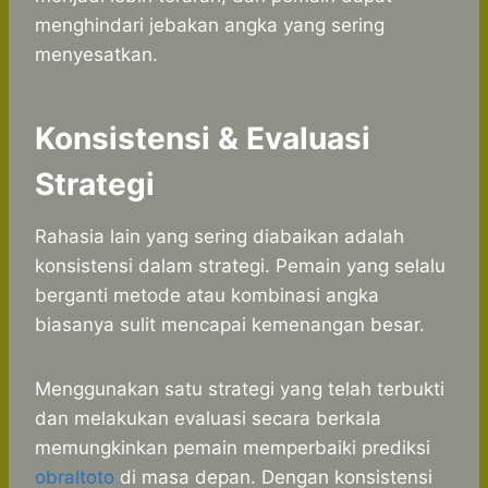
menghindari jebakan angka yang sering
menyesatkan.
Konsistensi & Evaluasi
Strategi
Rahasia lain yang sering diabaikan adalah
konsistensi dalam strategi. Pemain yang selalu
berganti metode atau kombinasi angka
biasanya sulit mencapai kemenangan besar.
Menggunakan satu strategi yang telah terbukti
dan melakukan evaluasi secara berkala
memungkinkan pemain memperbaiki prediksi
obraltoto
di masa depan. Dengan konsistensi