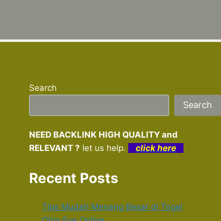
Search
Search
NEED BACKLINK HIGH QUALITY and
RELEVANT ?
let us help.
click here
Recent Posts
Tips Mudah Menang Besar di Togel
Ohio Eve Online