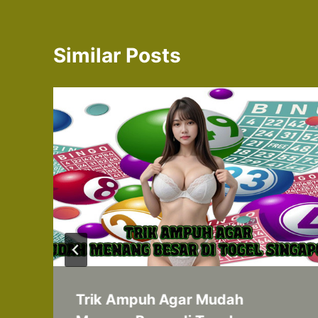
Similar Posts
Trik Ampuh Agar Mudah