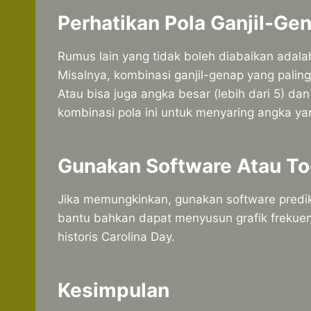
Perhatikan Pola Ganjil-Ge
Rumus lain yang tidak boleh diabaikan adalah 
Misalnya, kombinasi ganjil-genap yang palin
Atau bisa juga angka besar (lebih dari 5) da
kombinasi pola ini untuk menyaring angka y
Gunakan Software Atau Too
Jika memungkinkan, gunakan software prediksi
bantu bahkan dapat menyusun grafik frekuens
historis Carolina Day.
Kesimpulan