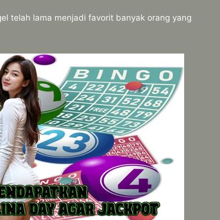
l telah lama menjadi favorit banyak orang yang