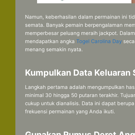
Namun, keberhasilan dalam permainan ini ti
semata. Banyak pemain berpengalaman mema
memperbesar peluang meraih jackpot. Dalam 
mendapatkan angka
Togel Carolina Day
secar
menang semakin nyata.
Kumpulkan Data Keluaran
Langkah pertama adalah mengumpulkan hasil
minimal 30 hingga 50 putaran terakhir. Tuju
cukup untuk dianalisis. Data ini dapat berupa
frekuensi permainan yang Anda ikuti.
Gunakan Rumus Deret An