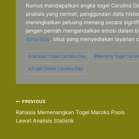
Rumus mendapatkan angka togel Carolina Da
analisis yang cermat, penggunaan data hist
meningkatkan peluang menang secara signifik
jangan pernah mengandalkan emosi dalam b
dono toto
, situs yang menyediakan layanan c
Post
#
Jackpot Togel Carolina Day
#
Menang Togel Caroli
Tags:
#
Togel Online Carolina Day
Post
PREVIOUS
Rahasia Memenangkan Togel Maroko Pools
navigation
Lewat Analisis Statistik