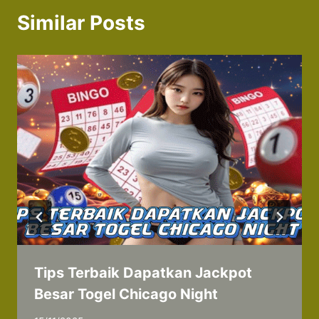
Similar Posts
Tips Terbaik Dapatkan Jackpot
Besar Togel Chicago Night