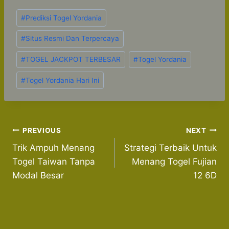
Post
#
Prediksi Togel Yordania
Tags:
#
Situs Resmi Dan Terpercaya
#
TOGEL JACKPOT TERBESAR
#
Togel Yordania
#
Togel Yordania Hari Ini
Post
PREVIOUS
NEXT
Trik Ampuh Menang
Strategi Terbaik Untuk
navigation
Togel Taiwan Tanpa
Menang Togel Fujian
Modal Besar
12 6D