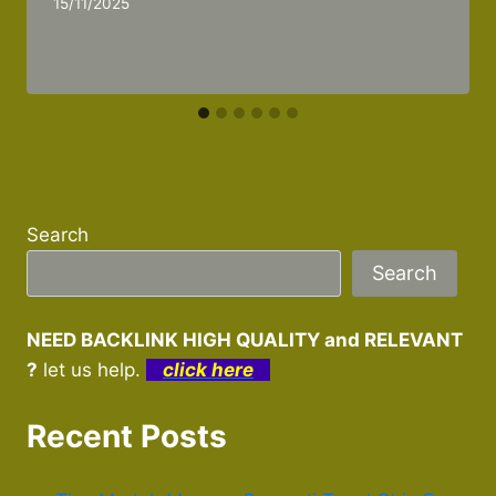
15/11/2025
Search
Search
NEED BACKLINK HIGH QUALITY and RELEVANT
?
let us help.
click here
Recent Posts