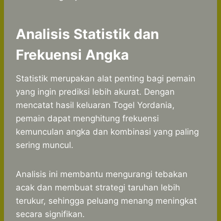
Analisis Statistik dan
Frekuensi Angka
Statistik merupakan alat penting bagi pemain
yang ingin prediksi lebih akurat. Dengan
mencatat hasil keluaran Togel Yordania,
pemain dapat menghitung frekuensi
kemunculan angka dan kombinasi yang paling
sering muncul.
Analisis ini membantu mengurangi tebakan
acak dan membuat strategi taruhan lebih
terukur, sehingga peluang menang meningkat
secara signifikan.