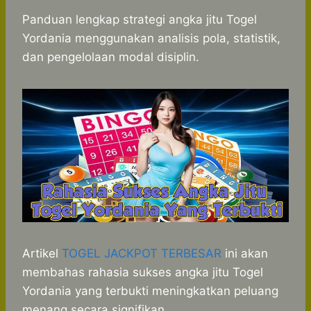
h
a
e
e
k
i
a
c
s
l
y
n
Panduan lengkap strategi angka jitu Togel
t
e
s
e
p
e
Yordania menggunakan analisis pola, statistik,
s
b
e
g
e
dan pengelolaan modal disiplin.
A
o
n
r
p
o
g
a
p
k
e
m
r
Artikel
TOGEL JACKPOT TERBESAR
ini akan
membahas rahasia sukses angka jitu Togel
Yordania yang terbukti meningkatkan peluang
menang secara signifikan.