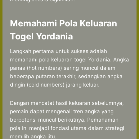
Memahami Pola Keluaran
Togel Yordania
Langkah pertama untuk sukses adalah
memahami pola keluaran togel Yordania. Angka
panas (hot numbers) sering muncul dalam
beberapa putaran terakhir, sedangkan angka
dingin (cold numbers) jarang keluar.
Dengan mencatat hasil keluaran sebelumnya,
pemain dapat mengenali tren angka yang
berpotensi muncul berikutnya. Pemahaman
pola ini menjadi fondasi utama dalam strategi
memilih angka jitu.