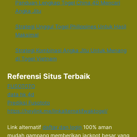
Panduan Lengkap Togel China 4D Mencari
Angka Jitu
Strategi Unggul Togel Philippines Untuk Hasil
Maksimal
Strategi Kombinasi Angka Jitu Untuk Menang
di Togel Vietnam
Referensi Situs Terbaik
FUSOTOTO
data hk 4d
Prediksi Fusototo
https://heylink.me/linkalternatifwaktogel/
Link alternatif
daftar dan login
100% aman
mudah gampang memberikan jackpot besar yang