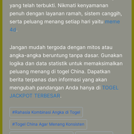
yang telah terbukti. Nikmati kenyamanan
penuh dengan layanan ramah, sistem canggih,
serta peluang menang setiap hari yaitu
meme
4d
.
Jangan mudah tergoda dengan mitos atau
angka-angka beruntung tanpa dasar. Gunakan
logika dan data statistik untuk memaksimalkan
peluang menang di togel China. Dapatkan
berita terpanas dan informasi yang akan
mengubah pandangan Anda hanya di
TOGEL
JACKPOT TERBESAR
.
Post
#
Rahasia Kombinasi Angka di Togel
Tags:
#
Togel China Agar Menang Konsisten