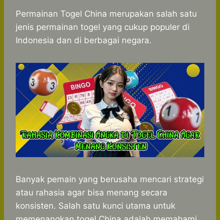
h
a
e
e
k
i
a
c
s
l
y
n
Permainan Togel China merupakan salah satu
t
e
s
e
p
e
jenis permainan togel yang cukup populer di
s
b
e
g
e
Indonesia dan di berbagai negara.
A
o
n
r
p
o
g
a
p
k
e
m
r
Banyak pemain yang berusaha mencari strategi
atau rahasia agar bisa menang secara
konsisten. Salah satu kunci utama untuk
memenangkan togel China adalah memahami