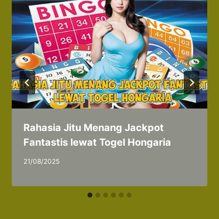
Rahasia Jitu Menang Jackpot
Fantastis lewat Togel Hongaria
21/08/2025