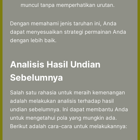
muncul tanpa memperhatikan urutan.
Dengan memahami jenis taruhan ini, Anda
dapat menyesuaikan strategi permainan Anda
dengan lebih baik.
Analisis Hasil Undian
Sebelumnya
Salah satu rahasia untuk meraih kemenangan
adalah melakukan analisis terhadap hasil
undian sebelumnya. Ini dapat membantu Anda
untuk mengetahui pola yang mungkin ada.
Berikut adalah cara-cara untuk melakukannya: