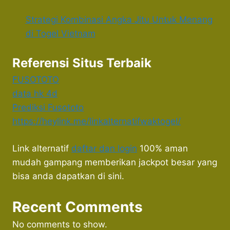
Strategi Kombinasi Angka Jitu Untuk Menang
di Togel Vietnam
Referensi Situs Terbaik
FUSOTOTO
data hk 4d
Prediksi Fusototo
https://heylink.me/linkalternatifwaktogel/
Link alternatif
daftar dan login
100% aman
mudah gampang memberikan jackpot besar yang
bisa anda dapatkan di sini.
Recent Comments
No comments to show.