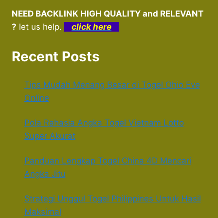
NEED BACKLINK HIGH QUALITY and RELEVANT
?
let us help.
click here
Recent Posts
Tips Mudah Menang Besar di Togel Ohio Eve
Online
Pola Rahasia Angka Togel Vietnam Lotto
Super Akurat
Panduan Lengkap Togel China 4D Mencari
Angka Jitu
Strategi Unggul Togel Philippines Untuk Hasil
Maksimal