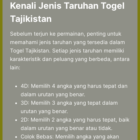
Kenali Jenis Taruhan Togel
Tajikistan
Sebelum terjun ke permainan, penting untuk
memahami jenis taruhan yang tersedia dalam
Togel Tajikistan. Setiap jenis taruhan memiliki
karakteristik dan peluang yang berbeda, antara
lain:
4D: Memilih 4 angka yang harus tepat dan
dalam urutan yang benar.
3D: Memilih 3 angka yang tepat dalam
urutan yang benar.
2D: Memilih 2 angka yang harus tepat, baik
dalam urutan yang benar atau tidak.
Colok Bebas: Memilih angka yang akan