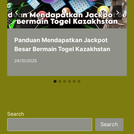
Panduan Mendapatkan Jackpot
Besar Bermain Togel Kazakhstan
24/10/2025
Search
Search