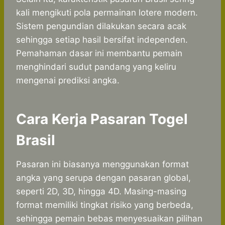
kali mengikuti pola permainan lotere modern.
Sistem pengundian dilakukan secara acak
sehingga setiap hasil bersifat independen.
Pemahaman dasar ini membantu pemain
menghindari sudut pandang yang keliru
mengenai prediksi angka.
Cara Kerja Pasaran Togel
Brasil
Pasaran ini biasanya menggunakan format
angka yang serupa dengan pasaran global,
seperti 2D, 3D, hingga 4D. Masing-masing
format memiliki tingkat risiko yang berbeda,
sehingga pemain bebas menyesuaikan pilihan