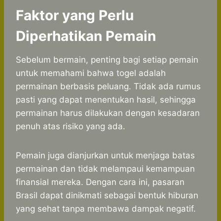
Faktor yang Perlu
Diperhatikan Pemain
Sebelum bermain, penting bagi setiap pemain
untuk memahami bahwa togel adalah
permainan berbasis peluang. Tidak ada rumus
pasti yang dapat menentukan hasil, sehingga
permainan harus dilakukan dengan kesadaran
penuh atas risiko yang ada.
Pemain juga dianjurkan untuk menjaga batas
permainan dan tidak melampaui kemampuan
finansial mereka. Dengan cara ini, pasaran
Brasil dapat dinikmati sebagai bentuk hiburan
yang sehat tanpa membawa dampak negatif.