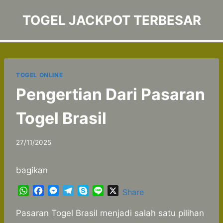
Skip
TOGEL JACKPOT TERBESAR
to
content
TOGEL ONLINE
Pengertian Dari Pasaran
Togel Brasil
27/11/2025
bagikan
W
F
M
T
S
L
X
Share
h
a
e
e
k
i
a
c
s
l
y
n
Pasaran Togel Brasil menjadi salah satu pilihan