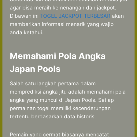
agar bisa meraih kemenangan dan jackpot.
Dibawah ini
TOGEL JACKPOT TERBESAR
akan
memberikan informasi menarik yang wajib
anda ketahui.
Memahami Pola Angka
Japan Pools
Salah satu langkah pertama dalam
memprediksi angka jitu adalah memahami pola
angka yang muncul di Japan Pools. Setiap
permainan togel memiliki kecenderungan
tertentu berdasarkan data historis.
Pemain yang cermat biasanya mencatat