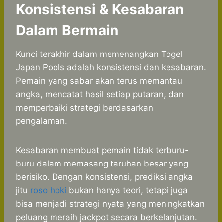
Konsistensi & Kesabaran
Dalam Bermain
Kunci terakhir dalam memenangkan Togel
Japan Pools adalah konsistensi dan kesabaran.
Pemain yang sabar akan terus memantau
angka, mencatat hasil setiap putaran, dan
memperbaiki strategi berdasarkan
pengalaman.
Kesabaran membuat pemain tidak terburu-
buru dalam memasang taruhan besar yang
berisiko. Dengan konsistensi, prediksi angka
jitu
roso hoki
bukan hanya teori, tetapi juga
bisa menjadi strategi nyata yang meningkatkan
peluang meraih jackpot secara berkelanjutan.