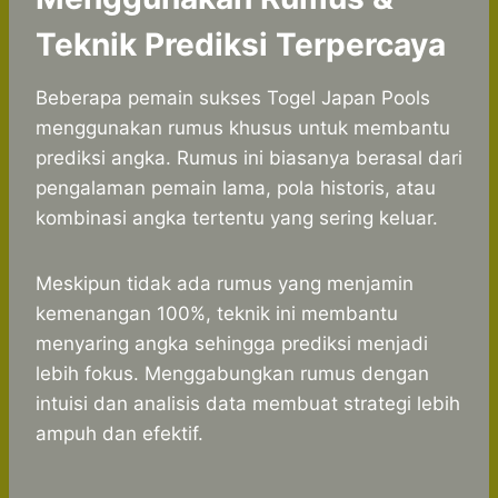
Teknik Prediksi Terpercaya
Beberapa pemain sukses Togel Japan Pools
menggunakan rumus khusus untuk membantu
prediksi angka. Rumus ini biasanya berasal dari
pengalaman pemain lama, pola historis, atau
kombinasi angka tertentu yang sering keluar.
Meskipun tidak ada rumus yang menjamin
kemenangan 100%, teknik ini membantu
menyaring angka sehingga prediksi menjadi
lebih fokus. Menggabungkan rumus dengan
intuisi dan analisis data membuat strategi lebih
ampuh dan efektif.