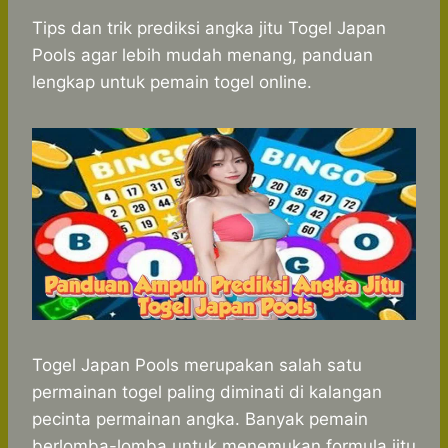
h
a
e
e
k
i
a
c
s
l
y
n
Tips dan trik prediksi angka jitu Togel Japan
t
e
s
e
p
e
Pools agar lebih mudah menang, panduan
s
b
e
g
e
lengkap untuk pemain togel online.
A
o
n
r
p
o
g
a
p
k
e
m
r
Togel Japan Pools merupakan salah satu
permainan togel paling diminati di kalangan
pecinta permainan angka. Banyak pemain
berlomba-lomba untuk menemukan formula jitu