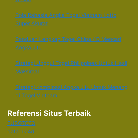
Pola Rahasia Angka Togel Vietnam Lotto
Super Akurat
Panduan Lengkap Togel China 4D Mencari
Angka Jitu
Strategi Unggul Togel Philippines Untuk Hasil
Maksimal
Strategi Kombinasi Angka Jitu Untuk Menang
di Togel Vietnam
Referensi Situs Terbaik
FUSOTOTO
data hk 4d