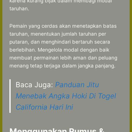
karena kurang bijak dalam membagi modal
taruhan.
Pemain yang cerdas akan menetapkan batas
taruhan, menentukan jumlah taruhan per
putaran, dan menghindari bertaruh secara
berlebihan. Mengelola modal dengan baik
membuat permainan lebih aman dan peluang
menang tetap terjaga dalam jangka panjang.
Baca Juga:
Panduan Jitu
Menebak Angka Hoki Di Togel
California Hari Ini
Menggunakan Rumus &