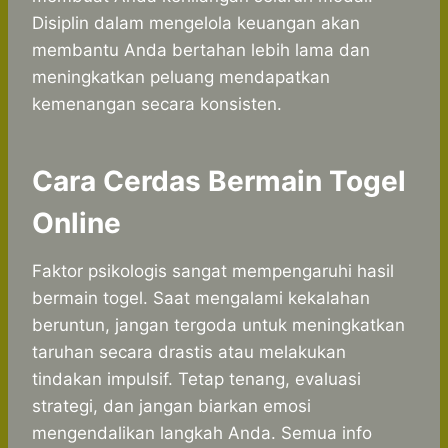
Disiplin dalam mengelola keuangan akan
membantu Anda bertahan lebih lama dan
meningkatkan peluang mendapatkan
kemenangan secara konsisten.
Cara Cerdas Bermain Togel
Online
Faktor psikologis sangat mempengaruhi hasil
bermain togel. Saat mengalami kekalahan
beruntun, jangan tergoda untuk meningkatkan
taruhan secara drastis atau melakukan
tindakan impulsif. Tetap tenang, evaluasi
strategi, dan jangan biarkan emosi
mengendalikan langkah Anda. Semua info