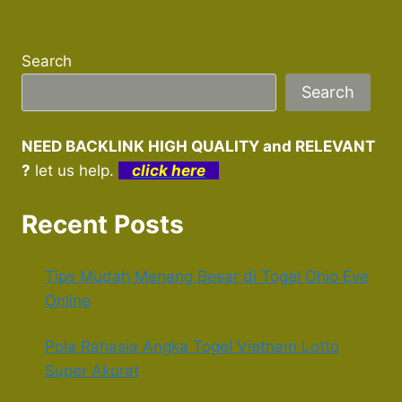
Search
Search
NEED BACKLINK HIGH QUALITY and RELEVANT
?
let us help.
click here
Recent Posts
Tips Mudah Menang Besar di Togel Ohio Eve
Online
Pola Rahasia Angka Togel Vietnam Lotto
Super Akurat