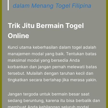
dalam Menang Togel Filipina
Trik Jitu Bermain Togel
Online
Kunci utama keberhasilan dalam togel adalah
manajemen modal yang baik. Tentukan batas
maksimal modal yang bersedia Anda
korbankan dan jangan pernah melewati batas
tersebut. Mulailah dengan taruhan kecil dan
tingkatkan secara bertahap jika merasa yakin.
Jangan tergoda untuk bermain besar saat
sedang beruntung, karena itu bisa berbalik dan
membuat Anda kehilangan seluruh modal.