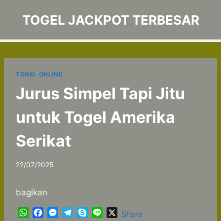
Skip
TOGEL JACKPOT TERBESAR
to
content
TOGEL ONLINE
Jurus Simpel Tapi Jitu
untuk Togel Amerika
Serikat
22/07/2025
bagikan
W
F
M
T
S
L
X
Share