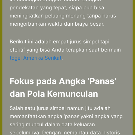
pendekatan yang tepat, siapa pun bisa
meningkatkan peluang menang tanpa harus
mengorbankan waktu dan biaya besar.
Berikut ini adalah empat jurus simpel tapi
efektif yang bisa Anda terapkan saat bermain
togel Amerika Serikat
.
Fokus pada Angka ‘Panas’
dan Pola Kemunculan
Salah satu jurus simpel namun jitu adalah
memanfaatkan angka ‘panas’yakni angka yang
sering muncul dalam data keluaran
sebelumnya. Dengan memantau data historis