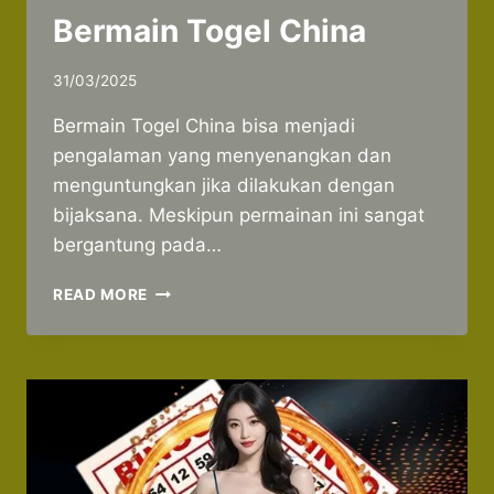
Bermain Togel China
31/03/2025
Bermain Togel China bisa menjadi
pengalaman yang menyenangkan dan
menguntungkan jika dilakukan dengan
bijaksana. Meskipun permainan ini sangat
bergantung pada…
RAHASIA
READ MORE
SUKSES
DALAM
BERMAIN
TOGEL
CHINA