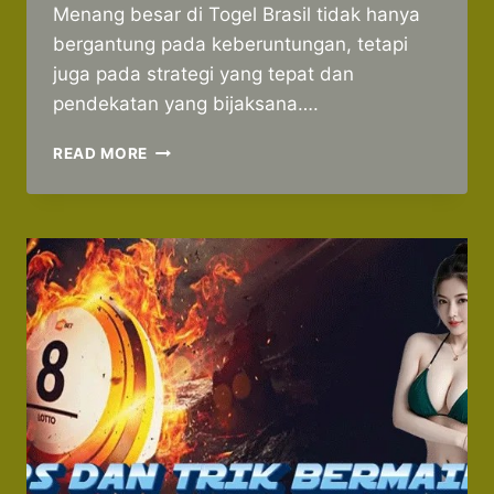
Menang besar di Togel Brasil tidak hanya
bergantung pada keberuntungan, tetapi
juga pada strategi yang tepat dan
pendekatan yang bijaksana….
STRATEGI
READ MORE
AMPUH
MENANG
BESAR
DI
TOGEL
BRASIL