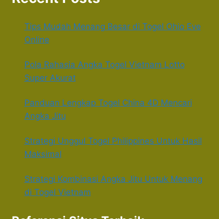
Tips Mudah Menang Besar di Togel Ohio Eve
Online
Pola Rahasia Angka Togel Vietnam Lotto
Super Akurat
Panduan Lengkap Togel China 4D Mencari
Angka Jitu
Strategi Unggul Togel Philippines Untuk Hasil
Maksimal
Strategi Kombinasi Angka Jitu Untuk Menang
di Togel Vietnam