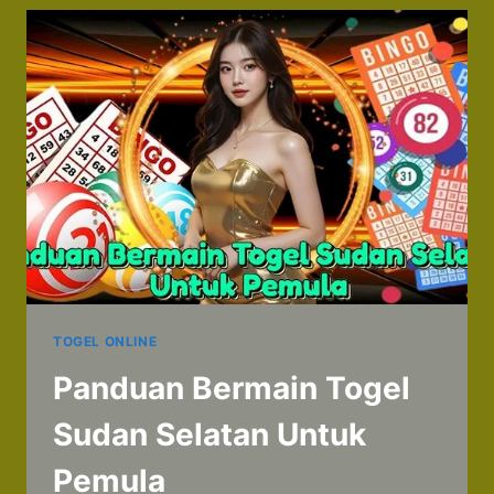
BESAR
DI
TOGEL
TAJIKISTAN
TOGEL ONLINE
Panduan Bermain Togel
Sudan Selatan Untuk
Pemula