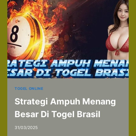
TOGEL
URUGUAY
TOGEL ONLINE
Strategi Ampuh Menang
Besar Di Togel Brasil
31/03/2025