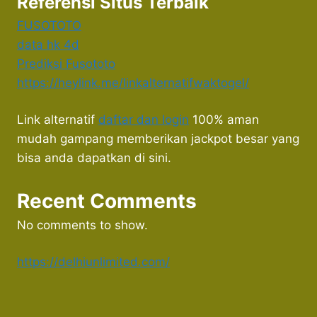
Referensi Situs Terbaik
FUSOTOTO
data hk 4d
Prediksi Fusototo
https://heylink.me/linkalternatifwaktogel/
Link alternatif
daftar dan login
100% aman
mudah gampang memberikan jackpot besar yang
bisa anda dapatkan di sini.
Recent Comments
No comments to show.
https://delhiunlimited.com/