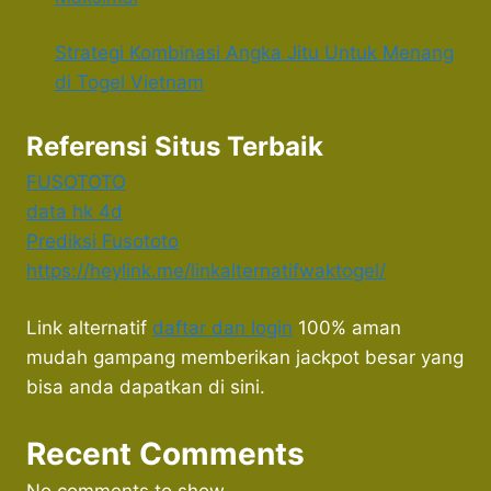
Strategi Kombinasi Angka Jitu Untuk Menang
di Togel Vietnam
Referensi Situs Terbaik
FUSOTOTO
data hk 4d
Prediksi Fusototo
https://heylink.me/linkalternatifwaktogel/
Link alternatif
daftar dan login
100% aman
mudah gampang memberikan jackpot besar yang
bisa anda dapatkan di sini.
Recent Comments
No comments to show.