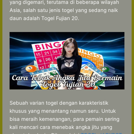
t
e
s
e
p
e
yang digemari, terutama di beberapa wilayah
s
b
e
g
e
Asia, salah satu jenis togel yang sedang naik
A
o
n
r
daun adalah Togel Fujian 20.
p
o
g
a
p
k
e
m
r
Sebuah varian togel dengan karakteristik
khusus yang menantang namun seru. Untuk
bisa meraih kemenangan, para pemain sering
kali mencari cara menebak angka jitu yang