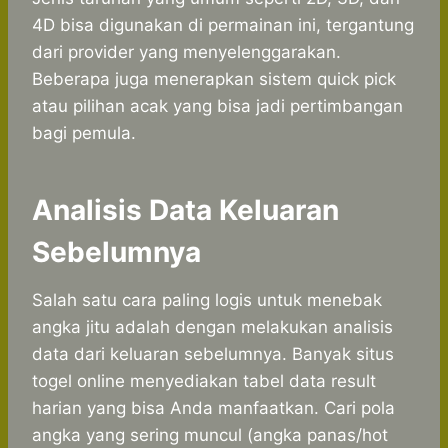
4D bisa digunakan di permainan ini, tergantung
dari provider yang menyelenggarakan.
Beberapa juga menerapkan sistem quick pick
atau pilihan acak yang bisa jadi pertimbangan
bagi pemula.
Analisis Data Keluaran
Sebelumnya
Salah satu cara paling logis untuk menebak
angka jitu adalah dengan melakukan analisis
data dari keluaran sebelumnya. Banyak situs
togel online menyediakan tabel data result
harian yang bisa Anda manfaatkan. Cari pola
angka yang sering muncul (angka panas/hot