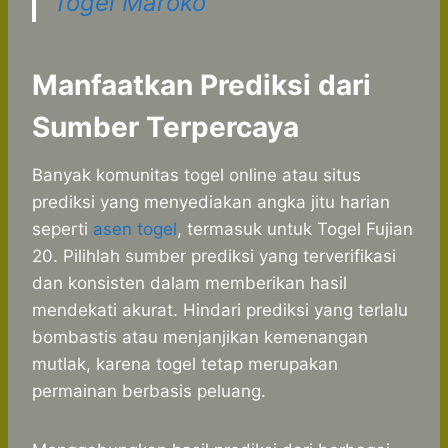
Togel Maroko
Manfaatkan Prediksi dari
Sumber Terpercaya
Banyak komunitas togel online atau situs
prediksi yang menyediakan angka jitu harian
seperti
asen togel
, termasuk untuk Togel Fujian
20. Pilihlah sumber prediksi yang terverifikasi
dan konsisten dalam memberikan hasil
mendekati akurat. Hindari prediksi yang terlalu
bombastis atau menjanjikan kemenangan
mutlak, karena togel tetap merupakan
permainan berbasis peluang.