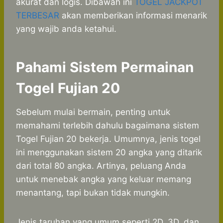
akurat dan logis. Dibawah ini
TOGEL JACKPOT
TERBESAR
akan memberikan informasi menarik
yang wajib anda ketahui.
Pahami Sistem Permainan
Togel Fujian 20
Sebelum mulai bermain, penting untuk
memahami terlebih dahulu bagaimana sistem
Togel Fujian 20 bekerja. Umumnya, jenis togel
ini menggunakan sistem 20 angka yang ditarik
dari total 80 angka. Artinya, peluang Anda
untuk menebak angka yang keluar memang
menantang, tapi bukan tidak mungkin.
Jenis taruhan yang umum seperti 2D, 3D, dan