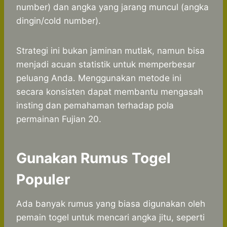
number) dan angka yang jarang muncul (angka
dingin/cold number).
Strategi ini bukan jaminan mutlak, namun bisa
menjadi acuan statistik untuk memperbesar
peluang Anda. Menggunakan metode ini
secara konsisten dapat membantu mengasah
insting dan pemahaman terhadap pola
permainan Fujian 20.
Gunakan Rumus Togel
Populer
Ada banyak rumus yang biasa digunakan oleh
pemain togel untuk mencari angka jitu, seperti