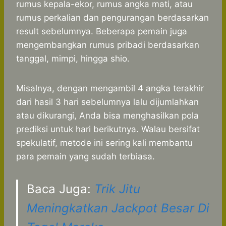
rumus kepala-ekor, rumus angka mati, atau
rumus perkalian dan pengurangan berdasarkan
result sebelumnya. Beberapa pemain juga
mengembangkan rumus pribadi berdasarkan
tanggal, mimpi, hingga shio.
Misalnya, dengan mengambil 4 angka terakhir
dari hasil 3 hari sebelumnya lalu dijumlahkan
atau dikurangi, Anda bisa menghasilkan pola
prediksi untuk hari berikutnya. Walau bersifat
spekulatif, metode ini sering kali membantu
para pemain yang sudah terbiasa.
Baca Juga:
Trik Jitu
Meningkatkan Jackpot Besar Di