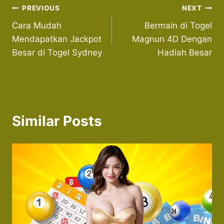
Post
PREVIOUS
NEXT
Cara Mudah
Bermain di Togel
navigation
Mendapatkan Jackpot
Magnun 4D Dengan
Besar di Togel Sydney
Hadiah Besar
Similar Posts