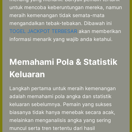
untuk mencoba keberuntungan mereka, namun
meraih kemenangan tidak semata-mata
mengandalkan tebak-tebakan. Dibawah ini
TOGEL JACKPOT TERBESAR
akan memberikan
informasi menarik yang wajib anda ketahui.
Memahami Pola & Statistik
Keluaran
Langkah pertama untuk meraih kemenangan
adalah memahami pola angka dan statistik
keluaran sebelumnya. Pemain yang sukses
biasanya tidak hanya menebak secara acak,
melainkan menganalisis angka yang sering
muncul serta tren tertentu dari hasil