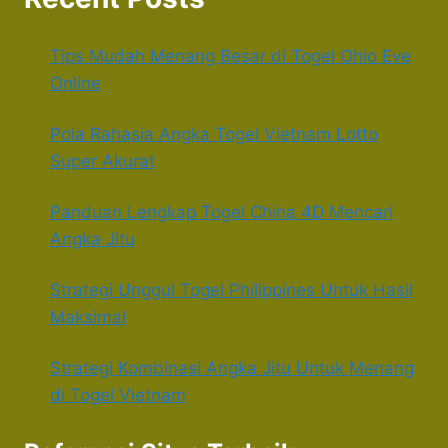
Tips Mudah Menang Besar di Togel Ohio Eve
Online
Pola Rahasia Angka Togel Vietnam Lotto
Super Akurat
Panduan Lengkap Togel China 4D Mencari
Angka Jitu
Strategi Unggul Togel Philippines Untuk Hasil
Maksimal
Strategi Kombinasi Angka Jitu Untuk Menang
di Togel Vietnam