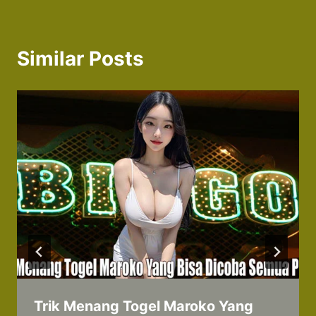
Similar Posts
Trik Menang Togel Maroko Yang