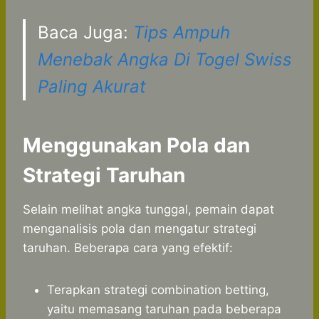
Baca Juga:
Tips Ampuh
Menebak Angka Di Togel Swiss
Paling Akurat
Menggunakan Pola dan
Strategi Taruhan
Selain melihat angka tunggal, pemain dapat
menganalisis pola dan mengatur strategi
taruhan. Beberapa cara yang efektif:
Terapkan strategi combination betting,
yaitu memasang taruhan pada beberapa