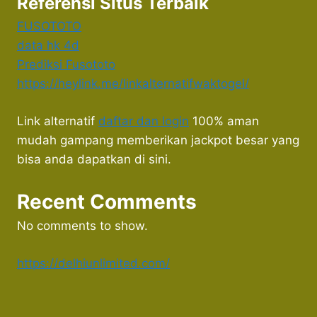
Referensi Situs Terbaik
FUSOTOTO
data hk 4d
Prediksi Fusototo
https://heylink.me/linkalternatifwaktogel/
Link alternatif
daftar dan login
100% aman
mudah gampang memberikan jackpot besar yang
bisa anda dapatkan di sini.
Recent Comments
No comments to show.
https://delhiunlimited.com/