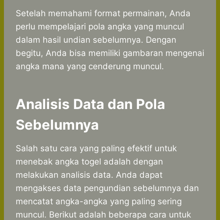
Setelah memahami format permainan, Anda
perlu mempelajari pola angka yang muncul
dalam hasil undian sebelumnya. Dengan
begitu, Anda bisa memiliki gambaran mengenai
angka mana yang cenderung muncul.
Analisis Data dan Pola
Sebelumnya
Salah satu cara yang paling efektif untuk
menebak angka togel adalah dengan
melakukan analisis data. Anda dapat
mengakses data pengundian sebelumnya dan
mencatat angka-angka yang paling sering
muncul. Berikut adalah beberapa cara untuk