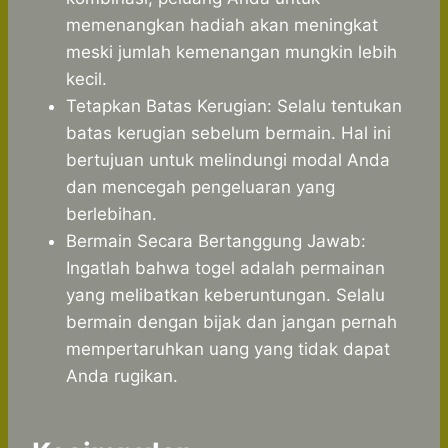
memenangkan hadiah akan meningkat
meski jumlah kemenangan mungkin lebih
kecil.
Tetapkan Batas Kerugian: Selalu tentukan
batas kerugian sebelum bermain. Hal ini
bertujuan untuk melindungi modal Anda
dan mencegah pengeluaran yang
berlebihan.
Bermain Secara Bertanggung Jawab:
Ingatlah bahwa togel adalah permainan
yang melibatkan keberuntungan. Selalu
bermain dengan bijak dan jangan pernah
mempertaruhkan uang yang tidak dapat
Anda rugikan.