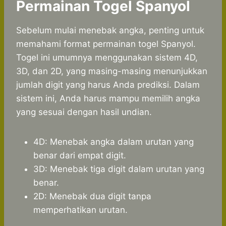
Permainan Togel Spanyol
Sebelum mulai menebak angka, penting untuk
memahami format permainan togel Spanyol.
Togel ini umumnya menggunakan sistem 4D,
3D, dan 2D, yang masing-masing menunjukkan
jumlah digit yang harus Anda prediksi. Dalam
sistem ini, Anda harus mampu memilih angka
yang sesuai dengan hasil undian.
4D: Menebak angka dalam urutan yang
benar dari empat digit.
3D: Menebak tiga digit dalam urutan yang
benar.
2D: Menebak dua digit tanpa
memperhatikan urutan.