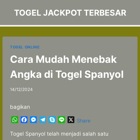
Skip
TOGEL JACKPOT TERBESAR
to
content
TOGEL ONLINE
Cara Mudah Menebak
Angka di Togel Spanyol
14/12/2024
bagikan
W
F
M
T
S
L
X
Share
h
a
e
e
k
i
a
c
s
l
y
n
Togel Spanyol telah menjadi salah satu