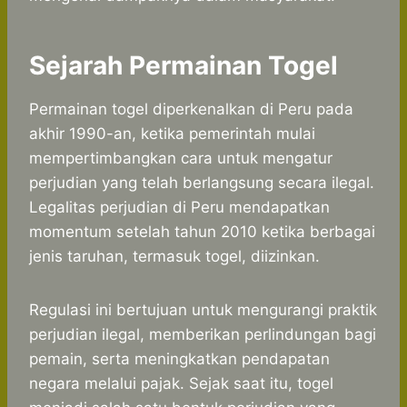
Sejarah Permainan Togel
Permainan togel diperkenalkan di Peru pada
akhir 1990-an, ketika pemerintah mulai
mempertimbangkan cara untuk mengatur
perjudian yang telah berlangsung secara ilegal.
Legalitas perjudian di Peru mendapatkan
momentum setelah tahun 2010 ketika berbagai
jenis taruhan, termasuk togel, diizinkan.
Regulasi ini bertujuan untuk mengurangi praktik
perjudian ilegal, memberikan perlindungan bagi
pemain, serta meningkatkan pendapatan
negara melalui pajak. Sejak saat itu, togel