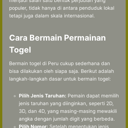
menjadi salah satu bentuk perjudian yang
populer, tidak hanya di antara penduduk lokal
tetapi juga dalam skala internasional.
Cara Bermain Permainan
Togel
Bermain togel di Peru cukup sederhana dan
bisa dilakukan oleh siapa saja. Berikut adalah
langkah-langkah dasar untuk bermain togel:
Pilih Jenis Taruhan:
Pemain dapat memilih
jenis taruhan yang diinginkan, seperti 2D,
3D, dan 4D, yang masing-masing mewakili
angka dengan jumlah digit yang berbeda.
Pilih Nomor:
Setelah menentukan jenis