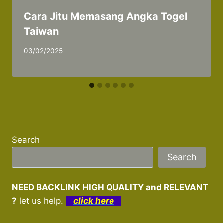
Cara Jitu Memasang Angka Togel
Taiwan
03/02/2025
Search
Search
NEED BACKLINK HIGH QUALITY and RELEVANT
?
let us help.
click here