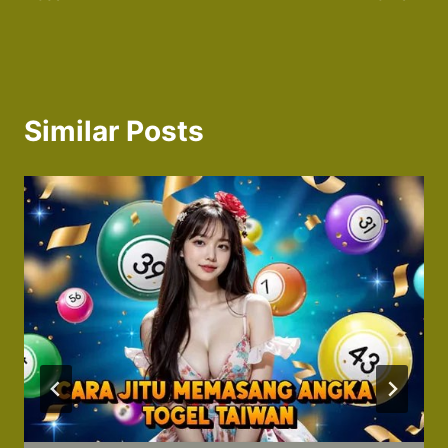
Similar Posts