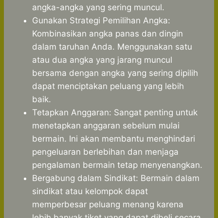
angka-angka yang sering muncul.
Gunakan Strategi Pemilihan Angka:
Kombinasikan angka panas dan dingin
dalam taruhan Anda. Menggunakan satu
atau dua angka yang jarang muncul
bersama dengan angka yang sering dipilih
dapat menciptakan peluang yang lebih
baik.
Tetapkan Anggaran: Sangat penting untuk
menetapkan anggaran sebelum mulai
bermain. Ini akan membantu menghindari
pengeluaran berlebihan dan menjaga
pengalaman bermain tetap menyenangkan.
Bergabung dalam Sindikat: Bermain dalam
sindikat atau kelompok dapat
memperbesar peluang menang karena
lebih banyak tiket yang dapat dibeli secara