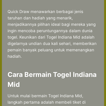
Quick Draw menawarkan berbagai jenis
taruhan dan hadiah yang menarik,
menjadikannya pilihan ideal bagi mereka yang
ingin mencoba peruntungannya dalam dunia
togel. Keunikan dari Togel Indiana Mid adalah
digelarnya undian dua kali sehari, memberikan
pemain banyak peluang untuk memenangkan
hadiah.
Cara Bermain Togel Indiana
Mid
Untuk mulai bermain Togel Indiana Mid,
langkah pertama adalah membeli tiket di