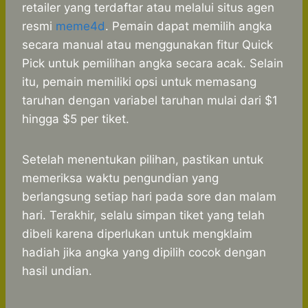
retailer yang terdaftar atau melalui situs agen
resmi
meme4d
. Pemain dapat memilih angka
secara manual atau menggunakan fitur Quick
Pick untuk pemilihan angka secara acak. Selain
itu, pemain memiliki opsi untuk memasang
taruhan dengan variabel taruhan mulai dari $1
hingga $5 per tiket.
Setelah menentukan pilihan, pastikan untuk
memeriksa waktu pengundian yang
berlangsung setiap hari pada sore dan malam
hari. Terakhir, selalu simpan tiket yang telah
dibeli karena diperlukan untuk mengklaim
hadiah jika angka yang dipilih cocok dengan
hasil undian.