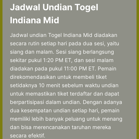
Jadwal Undian Togel
Indiana Mid
Jadwal undian Togel Indiana Mid diadakan
secara rutin setiap hari pada dua sesi, yaitu
siang dan malam. Sesi siang berlangsung
sekitar pukul 1:20 PM ET, dan sesi malam
diadakan pada pukul 11:00 PM ET. Pemain
direkomendasikan untuk membeli tiket
setidaknya 10 menit sebelum waktu undian
untuk memastikan tiket terdaftar dan dapat
berpartisipasi dalam undian. Dengan adanya
dua kesempatan undian setiap hari, pemain
memiliki lebih banyak peluang untuk menang
dan bisa merencanakan taruhan mereka
secara efektif.