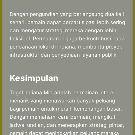
Dengan pengundian yang berlangsung dua kali
sehari, pemain dapat berpartisipasi lebih sering
dan mengatur strategi mereka dengan lebih
fleksibel. Permainan ini juga berkontribusi pada
pendanaan lokal di Indiana, membantu proyek
infrastruktur dan penyediaan layanan publik.
Kesimpulan
Togel Indiana Mid adalah permainan lotere
menarik yang menawarkan banyak peluang
bagi pemain untuk meraih kemenangan besar. ​
Dengan memahami cara bermain, mengikuti
jadwal undian, dan menerapkan strategi pintar,
pemain dapat meningkatkan peluang mereka