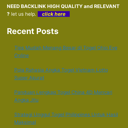
NEED BACKLINK HIGH QUALITY and RELEVANT
?
let us help.
click here
Recent Posts
Tips Mudah Menang Besar di Togel Ohio Eve
Online
Pola Rahasia Angka Togel Vietnam Lotto
Super Akurat
Panduan Lengkap Togel China 4D Mencari
Angka Jitu
Strategi Unggul Togel Philippines Untuk Hasil
Maksimal