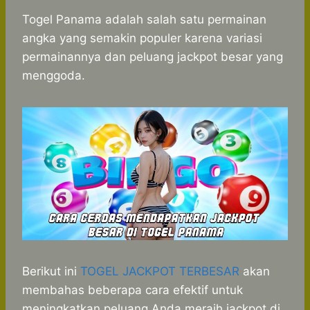
h
a
e
e
k
i
a
c
s
l
y
n
Togel Panama adalah salah satu permainan
t
e
s
e
p
e
angka yang semakin populer karena variasi
s
b
e
g
e
permainannya dan peluang jackpot besar yang
A
o
n
r
menggoda.
p
o
g
a
p
k
e
m
r
Berikut ini
TOGEL JACKPOT TERBESAR
akan
membahas beberapa cara efektif untuk
meningkatkan peluang Anda meraih jackpot di