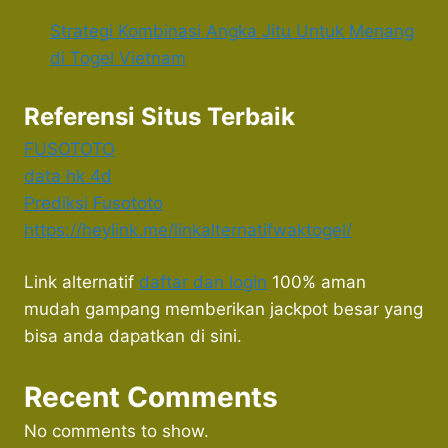
Strategi Kombinasi Angka Jitu Untuk Menang
di Togel Vietnam
Referensi Situs Terbaik
FUSOTOTO
data hk 4d
Prediksi Fusototo
https://heylink.me/linkalternatifwaktogel/
Link alternatif
daftar dan login
100% aman
mudah gampang memberikan jackpot besar yang
bisa anda dapatkan di sini.
Recent Comments
No comments to show.