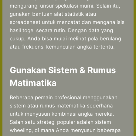
mengurangi unsur spekulasi murni. Selain itu,
gunakan bantuan alat statistik atau
spreadsheet untuk mencatat dan menganalisis
hasil togel secara rutin. Dengan data yang
cukup, Anda bisa mulai melihat pola berulang
atau frekuensi kemunculan angka tertentu.
Gunakan Sistem & Rumus
Matimatika
Beberapa pemain profesional menggunakan
sistem atau rumus matematika sederhana
untuk menyusun kombinasi angka mereka.
Salah satu strategi populer adalah sistem
wheeling, di mana Anda menyusun beberapa