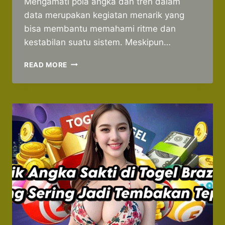
Mengamati pola angka dan tren dalam
data merupakan kegiatan menarik yang
bisa membantu memahami ritme dan
kestabilan suatu sistem. Meskipun…
AKURASI
READ MORE
MUTLAK
TOGEL
GERMANY
DENGAN
TEKNIK
ANGKA
STABIL