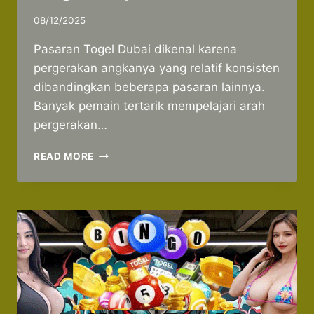
08/12/2025
Pasaran Togel Dubai dikenal karena
pergerakan angkanya yang relatif konsisten
dibandingkan beberapa pasaran lainnya.
Banyak pemain tertarik mempelajari arah
pergerakan…
ARAH
READ MORE
KONSISTEN
TOGEL
DUBAI
LEWAT
KOMBINASI
ANGKA
TEPAT