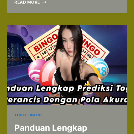
STRATEGI
READ MORE
BERMAIN
AMAN
DI
TOGEL
TURKI
DENGAN
METODE
ANALISIS
DATA
TOGEL ONLINE
Panduan Lengkap