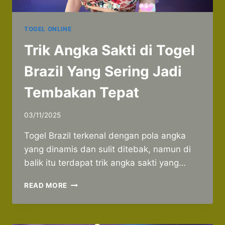
TOGEL ONLINE
Trik Angka Sakti di Togel
Brazil Yang Sering Jadi
Tembakan Tepat
03/11/2025
Togel Brazil terkenal dengan pola angka
yang dinamis dan sulit ditebak, namun di
balik itu terdapat trik angka sakti yang…
TRIK
READ MORE
ANGKA
SAKTI
DI
TOGEL