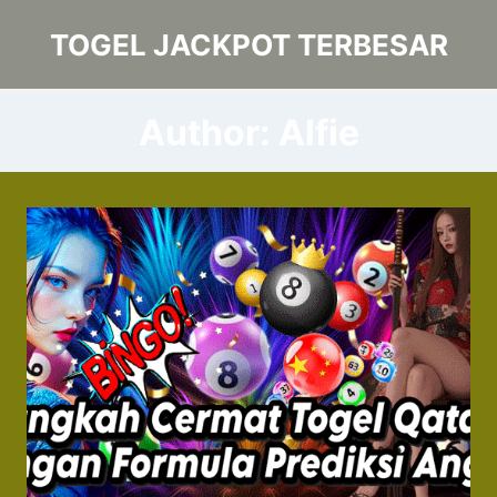
Skip
TOGEL JACKPOT TERBESAR
to
content
Author: Alfie