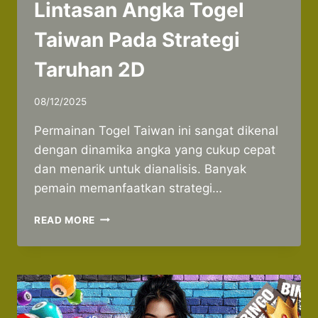
Lintasan Angka Togel
Taiwan Pada Strategi
Taruhan 2D
08/12/2025
Permainan Togel Taiwan ini sangat dikenal
dengan dinamika angka yang cukup cepat
dan menarik untuk dianalisis. Banyak
pemain memanfaatkan strategi…
LINTASAN
READ MORE
ANGKA
TOGEL
TAIWAN
PADA
STRATEGI
TARUHAN